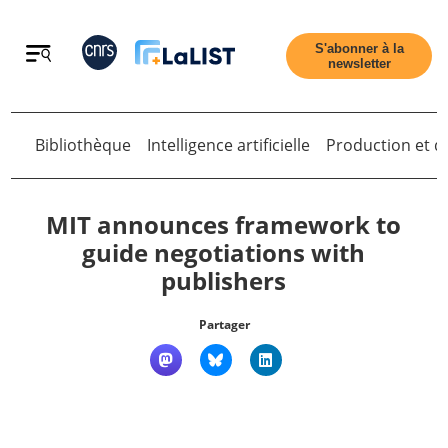
Retour
S'abonner à la
newsletter
Retour
Bibliothèque
Intelligence artificielle
Production et di
MIT announces framework to
guide negotiations with
publishers
Accueil
Partager
Tous les articles
Qui sommes nous ?