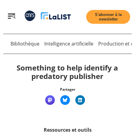
Retour
S'abonner à la
newsletter
Retour
Bibliothèque
Intelligence artificielle
Production et di
Something to help identify a
predatory publisher
Accueil
Partager
Tous les articles
Qui sommes nous ?
Ressources et outils