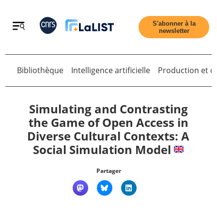
Retour
S'abonner à la
newsletter
Retour
Bibliothèque
Intelligence artificielle
Production et di
Simulating and Contrasting
the Game of Open Access in
Diverse Cultural Contexts: A
Accueil
Social Simulation Model
Tous les articles
Partager
Qui sommes nous ?