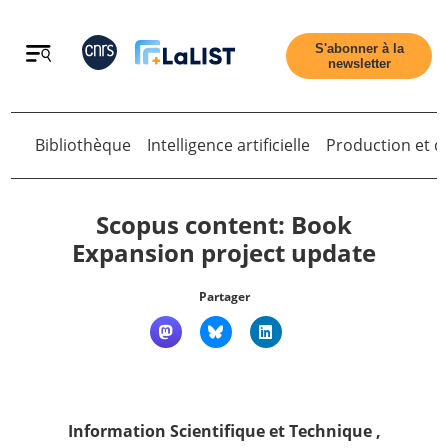
Retour
S'abonner à la
newsletter
Bibliothèque
Intelligence artificielle
Production et di
Retour
Scopus content: Book
Expansion project update
Accueil
Partager
Tous les articles
Qui sommes nous ?
Information Scientifique et Technique
,