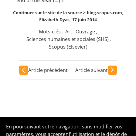
end of this year (…) »
Continuer sur le site de la source >
blog.scopus.com,
Elizabeth Dyas, 17 juin 2014
Mots-clés :
Art
,
Ouvrage
,
Sciences humaines et sociales (SHS)
,
Scopus (Elsevier)
Article précédent
Article suivant
En poursuivant votre navigation, sans modifier vos
paramètres, vous acceptez l'utilisation et le dépôt de