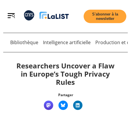
Retour
S'abonner à la
newsletter
Bibliothèque
Intelligence artificielle
Production et di
Retour
Researchers Uncover a Flaw
in Europe’s Tough Privacy
Rules
Accueil
Partager
Tous les articles
Qui sommes nous ?