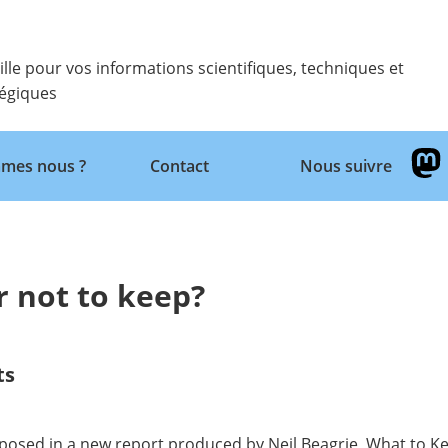
ille pour vos informations scientifiques, techniques et
tégiques
Retour
mes nous ?
Contact
Nous suivre
r not to keep?
ts
n posed in a new report produced by Neil Beagrie,
What to Ke