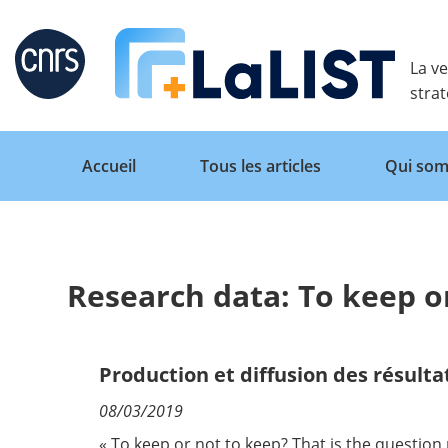
Retour
La ve
stra
Accueil
Tous les articles
Qui som
Research data: To keep o
Accueil
Tous les articles
Production et diffusion des résulta
08/03/2019
Qui sommes nous ?
« To keep or not to keep? That is the questio