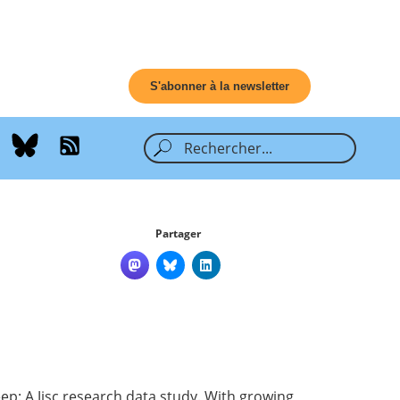
S'abonner à la newsletter
Partager
ep: A Jisc research data study
. With growing