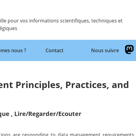
ille pour vos informations scientifiques, techniques et
tégiques
Retour
mes nous ?
Contact
Nous suivre
 Principles, Practices, and
ique
,
Lire/Regarder/Ecouter
utions are responding to data management requirements o