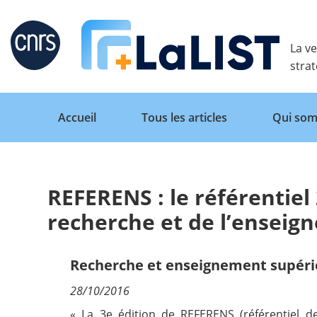
Retour
La ve
stra
Accueil
Tous les articles
Qui som
REFERENS : le référentiel
Accueil
recherche et de l’enseig
Tous les articles
Recherche et enseignement supéri
28/10/2016
Qui sommes nous ?
« La 3e édition de REFERENS (référentiel d