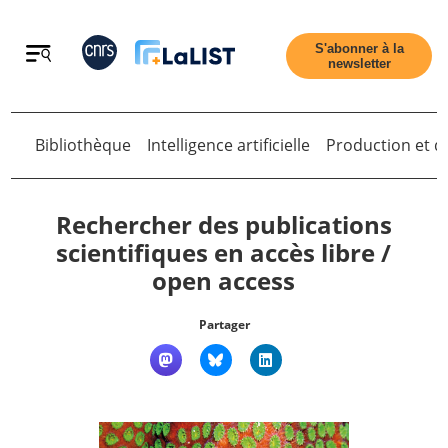
Retour
S'abonner à la
newsletter
Retour
Bibliothèque
Intelligence artificielle
Production et di
Rechercher des publications
scientifiques en accès libre /
open access
Accueil
Partager
Tous les articles
Qui sommes nous ?