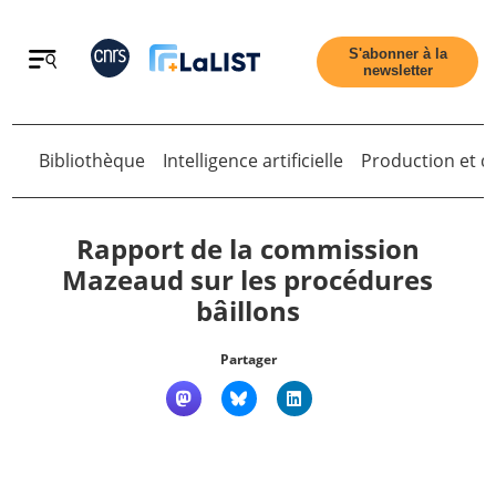
Retour
S'abonner à la
newsletter
Retour
Bibliothèque
Intelligence artificielle
Production et di
Rapport de la commission
Mazeaud sur les procédures
bâillons
Accueil
Partager
Tous les articles
Qui sommes nous ?