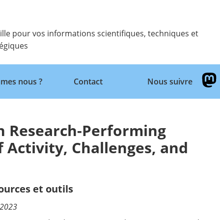
ille pour vos informations scientifiques, techniques et
tégiques
Retour
mes nous ?
Contact
Nous suivre
n Research-Performing
 Activity, Challenges, and
ources et outils
/2023