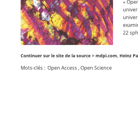
« Open
univer
Contact
univer
examin
Nous suivre
22 sph
Continuer sur le site de la source >
mdpi.com, Heinz Pa
Mots-clés :
Open Access
,
Open Science