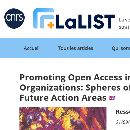
Retour
La ve
stra
Accueil
Tous les articles
Qui som
Promoting Open Access i
Accueil
Organizations: Spheres of
Future Action Areas
Tous les articles
Ress
Qui sommes nous ?
21/09