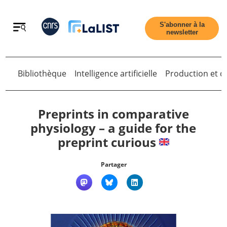
Retour
S'abonner à la
newsletter
Bibliothèque
Intelligence artificielle
Production et di
Retour
Preprints in comparative
physiology – a guide for the
preprint curious
Accueil
Partager
Tous les articles
Qui sommes nous ?