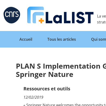
Retour
La ve
stra
Accueil
Tous les articles
Qui som
PLAN S Implementation G
Accueil
Springer Nature
Tous les articles
Ressources et outils
12/02/2019
Qui sommes nous ?
« Springer Nature welcomes the opportunity t