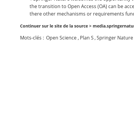
the transition to Open Access (OA) can be acc
Contact
there other mechanisms or requirements funde
Continuer sur le site de la source >
media.springernatur
Nous suivre
Mots-clés :
Open Science
,
Plan S
,
Springer Nature