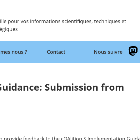
ille pour vos informations scientifiques, techniques et
tégiques
Retour
mes nous ?
Contact
Nous suivre
uidance: Submission from
o provide feedback to the cOAlition S Implementation Guid