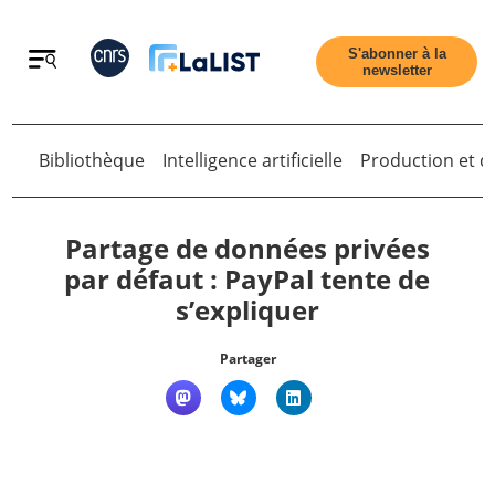
Retour
S'abonner à la
newsletter
Bibliothèque
Intelligence artificielle
Production et di
Partage de données privées
Retour
par défaut : PayPal tente de
s’expliquer
Accueil
Partager
Tous les articles
Qui sommes nous ?