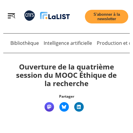
Retour
S'abonner à la
newsletter
Retour
Bibliothèque
Intelligence artificielle
Production et di
Ouverture de la quatrième
session du MOOC Éthique de
la recherche
Accueil
Partager
Tous les articles
Qui sommes nous ?