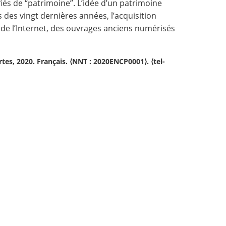
fiés de “patrimoine”. L’idée d’un patrimoine
s des vingt dernières années, l’acquisition
 de l’Internet, des ouvrages anciens numérisés
rtes, 2020. Français. ⟨NNT : 2020ENCP0001⟩. ⟨tel-