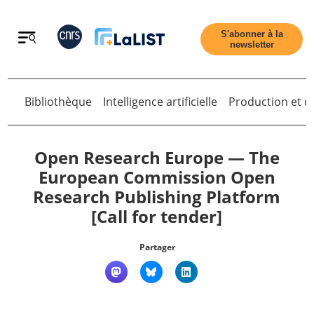
Retour
S'abonner à la
newsletter
Bibliothèque
Intelligence artificielle
Production et di
Retour
Open Research Europe — The
European Commission Open
Research Publishing Platform
Accueil
[Call for tender]
Tous les articles
Partager
Qui sommes nous ?