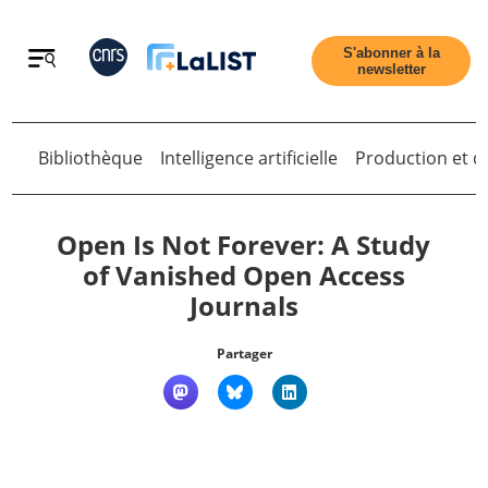
Retour
S'abonner à la
newsletter
Bibliothèque
Intelligence artificielle
Production et di
Retour
Open Is Not Forever: A Study
of Vanished Open Access
Journals
Accueil
Partager
Tous les articles
Qui sommes nous ?