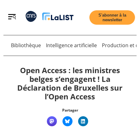
Retour
S'abonner à la
newsletter
Retour
Bibliothèque
Intelligence artificielle
Production et di
Open Access : les ministres
belges s’engagent ! La
Déclaration de Bruxelles sur
Accueil
l’Open Access
Tous les articles
Partager
Qui sommes nous ?