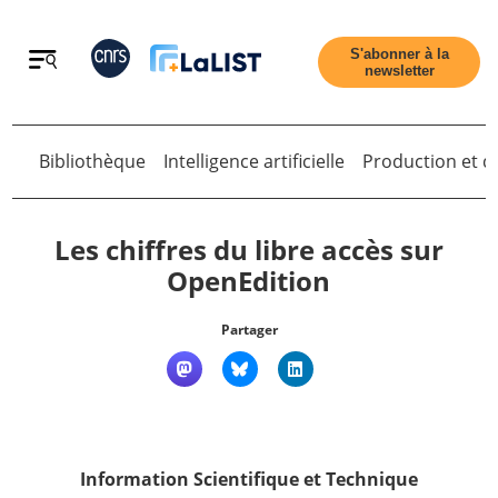
Retour
S'abonner à la
newsletter
Retour
Bibliothèque
Intelligence artificielle
Production et di
Les chiffres du libre accès sur
OpenEdition
Accueil
Partager
Tous les articles
Qui sommes nous ?
Information Scientifique et Technique