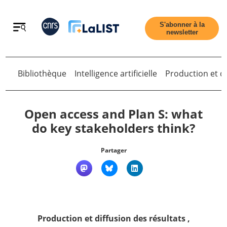
Retour
S'abonner à la
newsletter
Retour
Bibliothèque
Intelligence artificielle
Production et di
Open access and Plan S: what
do key stakeholders think?
Accueil
Partager
Tous les articles
Qui sommes nous ?
Production et diffusion des résultats
,