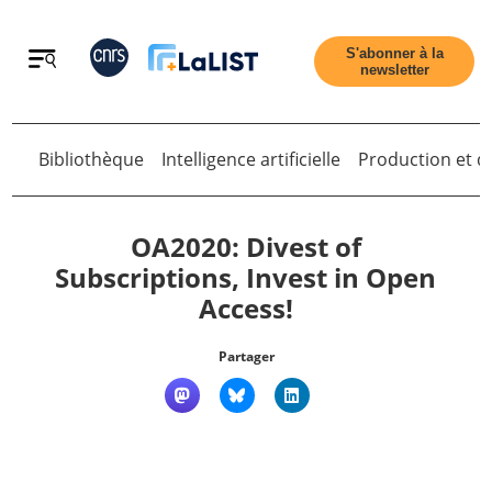
Retour
S'abonner à la
newsletter
Bibliothèque
Intelligence artificielle
Production et di
Retour
OA2020: Divest of
Subscriptions, Invest in Open
Access!
Accueil
Partager
Tous les articles
Qui sommes nous ?