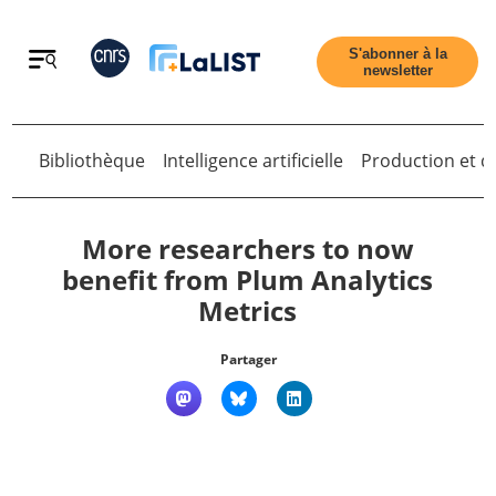
Retour
S'abonner à la
newsletter
Retour
Bibliothèque
Intelligence artificielle
Production et di
More researchers to now
benefit from Plum Analytics
Metrics
Accueil
Partager
Tous les articles
Qui sommes nous ?