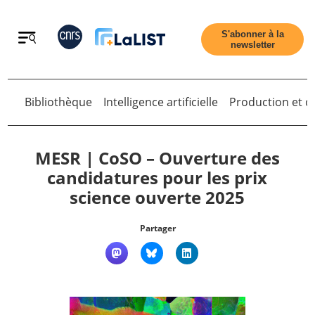
Retour
S'abonner à la
newsletter
Bibliothèque
Intelligence artificielle
Production et di
Retour
MESR | CoSO – Ouverture des
candidatures pour les prix
science ouverte 2025
Accueil
Partager
Tous les articles
Qui sommes nous ?