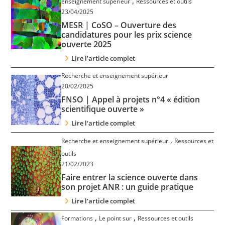
,
enseignement supérieur
Ressources et outils
Contact
23/04/2025
MESR | CoSO – Ouverture des
candidatures pour les prix science
Nous suivre
ouverte 2025
Lire l'article complet
Recherche et enseignement supérieur
20/02/2025
FNSO | Appel à projets n°4 « édition
scientifique ouverte »
Lire l'article complet
,
Recherche et enseignement supérieur
Ressources et
outils
21/02/2023
Faire entrer la science ouverte dans
son projet ANR : un guide pratique
Lire l'article complet
,
,
Formations
Le point sur
Ressources et outils