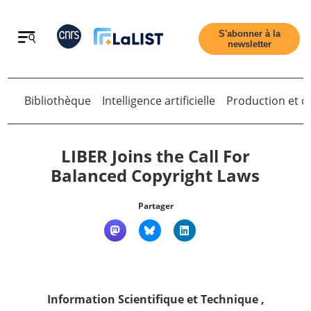
Retour
S'abonner à la
newsletter
Bibliothèque
Intelligence artificielle
Production et di
Retour
LIBER Joins the Call For
Balanced Copyright Laws
Accueil
Partager
Tous les articles
Qui sommes nous ?
Information Scientifique et Technique
,