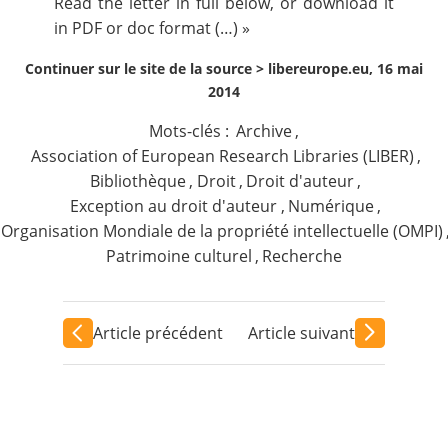
Read the letter in full below, or download it
in
PDF
or
doc
format (…) »
Continuer sur le site de la source >
libereurope.eu, 16 mai
2014
Mots-clés :
Archive
,
Association of European Research Libraries (LIBER)
,
Bibliothèque
,
Droit
,
Droit d'auteur
,
Exception au droit d'auteur
,
Numérique
,
Organisation Mondiale de la propriété intellectuelle (OMPI)
Patrimoine culturel
,
Recherche
Article précédent
Article suivant