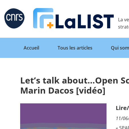
Retour
La ve
stra
Accueil
Tous les articles
Qui som
Let’s talk about…Open Sc
Accueil
Marin Dacos [vidéo]
Tous les articles
Lire
11/06
Qui sommes nous ?
« SPA