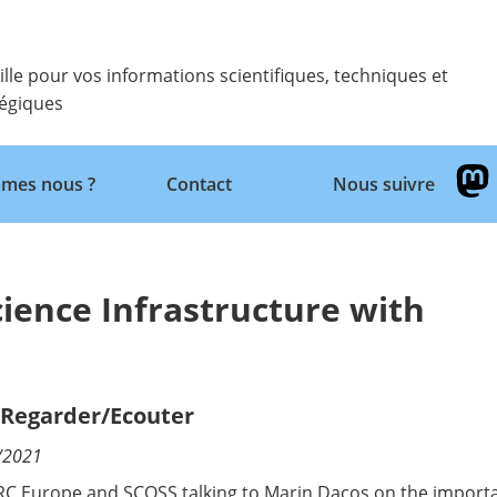
ille pour vos informations scientifiques, techniques et
tégiques
Retour
mes nous ?
Contact
Nous suivre
ience Infrastructure with
/Regarder/Ecouter
/2021
RC Europe and SCOSS talking to Marin Dacos on the importan