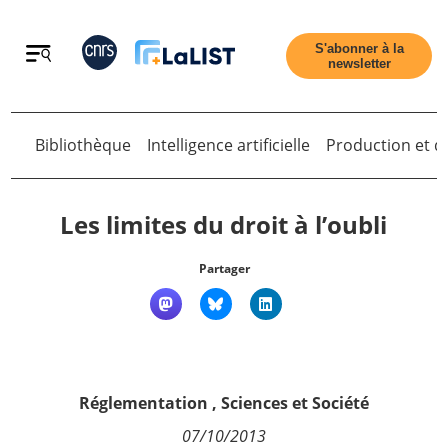
Retour
S'abonner à la
newsletter
Bibliothèque
Intelligence artificielle
Production et di
Les limites du droit à l’oubli
Retour
Partager
Accueil
Tous les articles
Réglementation
,
Sciences et Société
Qui sommes nous ?
07/10/2013