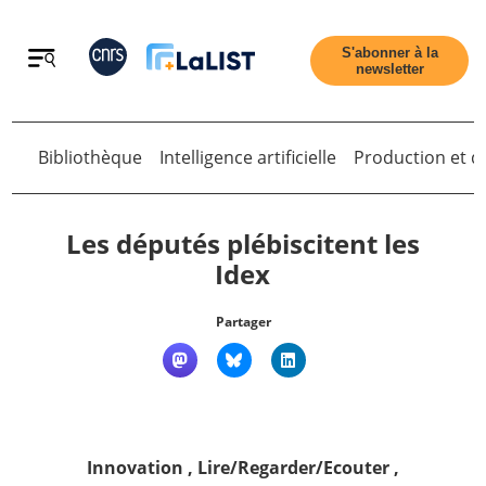
Retour
S'abonner à la
newsletter
Retour
Bibliothèque
Intelligence artificielle
Production et di
Les députés plébiscitent les
Idex
Accueil
Partager
Tous les articles
Qui sommes nous ?
Innovation
,
Lire/Regarder/Ecouter
,