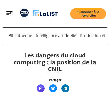
Retour
S'abonner à la
newsletter
Bibliothèque
Intelligence artificielle
Production et di
Retour
Les dangers du cloud
computing : la position de la
CNIL
Accueil
Partager
Tous les articles
Qui sommes nous ?