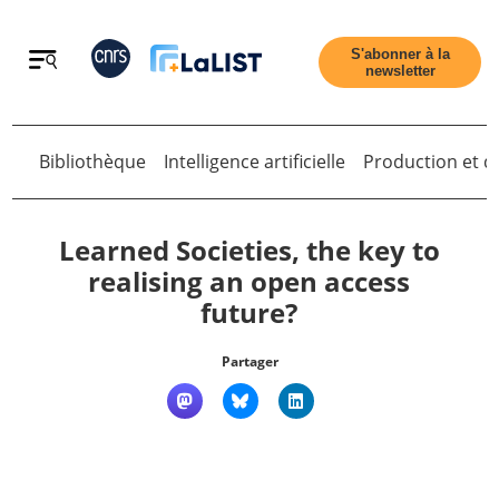
Retour
S'abonner à la
newsletter
Bibliothèque
Intelligence artificielle
Production et di
Retour
Learned Societies, the key to
realising an open access
future?
Accueil
Partager
Tous les articles
Qui sommes nous ?