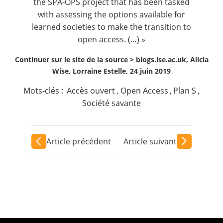
the SPA-OPS project that has been tasked
with assessing the options available for
learned societies to make the transition to
open access. (…) »
Continuer sur le site de la source >
blogs.lse.ac.uk, Alicia
Wise, Lorraine Estelle, 24 juin 2019
Mots-clés :
Accès ouvert
,
Open Access
,
Plan S
,
Société savante
Article précédent
Article suivant