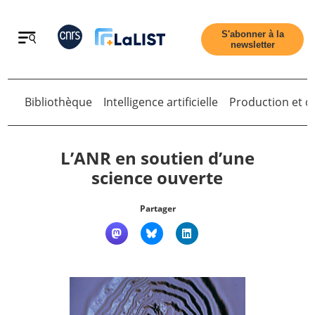
Retour
S'abonner à la
newsletter
Bibliothèque
Intelligence artificielle
Production et di
Retour
L’ANR en soutien d’une
science ouverte
Accueil
Partager
Tous les articles
Qui sommes nous ?