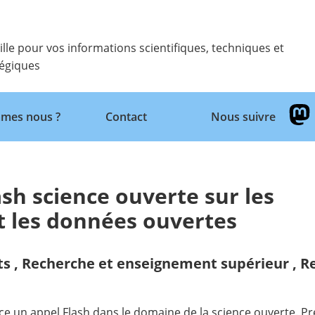
ille pour vos informations scientifiques, techniques et
tégiques
Retour
mes nous ?
Contact
Nous suivre
sh science ouverte sur les
t les données ouvertes
ts
,
Recherche et enseignement supérieur
,
Re
ce un appel Flash dans le domaine de la science ouverte. Pr