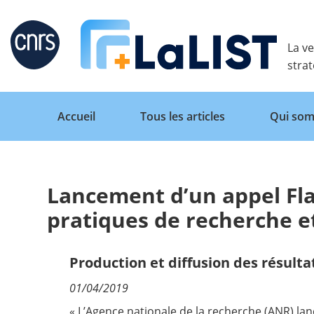
Retour
La ve
stra
Accueil
Tous les articles
Qui som
Lancement d’un appel Fla
Accueil
pratiques de recherche e
Tous les articles
Production et diffusion des résulta
01/04/2019
Qui sommes nous ?
« L’Agence nationale de la recherche (ANR) lan