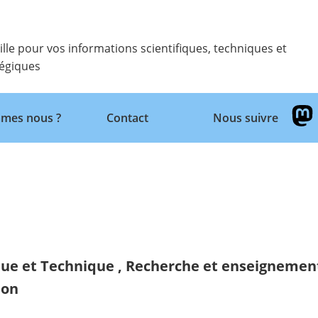
ille pour vos informations scientifiques, techniques et
tégiques
Retour
mes nous ?
Contact
Nous suivre
que et Technique
,
Recherche et enseignemen
ion