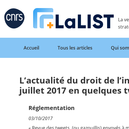
Retour
La ve
stra
Accueil
Tous les articles
Qui som
L’actualité du droit de l
Accueil
juillet 2017 en quelques 
Tous les articles
Réglementation
03/10/2017
Qui sommes nous ?
« Revue des tweets (ou gazouillis) envoyés à