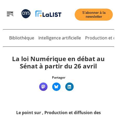
Retour
S'abonner à la
newsletter
Retour
Bibliothèque
Intelligence artificielle
Production et di
La loi Numérique en débat au
Sénat à partir du 26 avril
Accueil
Partager
Tous les articles
Qui sommes nous ?
Le point sur
,
Production et diffusion des