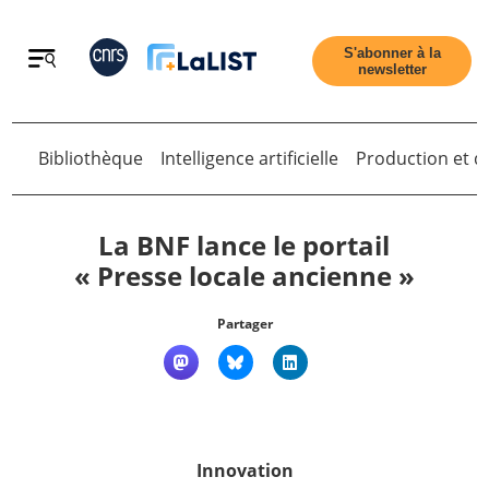
Retour
S'abonner à la
newsletter
Bibliothèque
Intelligence artificielle
Production et di
Retour
La BNF lance le portail
« Presse locale ancienne »
Accueil
Partager
Tous les articles
Qui sommes nous ?
Innovation