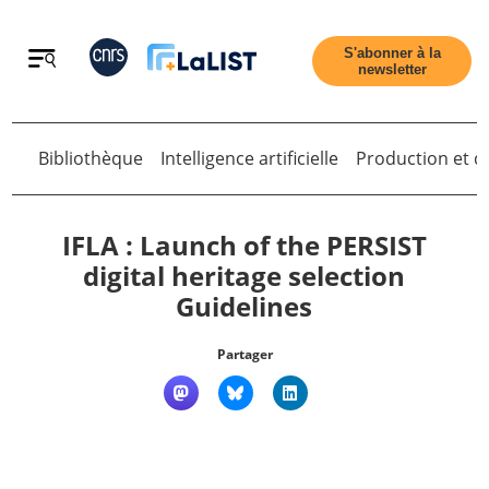
Retour
S'abonner à la
newsletter
Retour
Bibliothèque
Intelligence artificielle
Production et di
IFLA : Launch of the PERSIST
digital heritage selection
Guidelines
Accueil
Partager
Tous les articles
Qui sommes nous ?