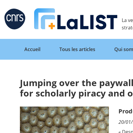
Retour
La ve
stra
Accueil
Tous les articles
Qui som
Jumping over the paywall
Accueil
for scholarly piracy and 
Tous les articles
Prod
20/01
Qui sommes nous ?
« Desp