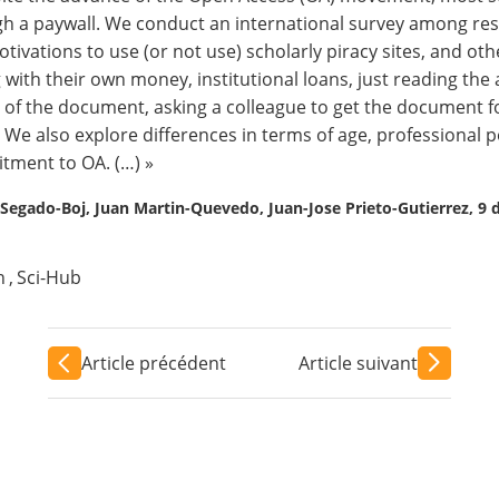
h a paywall. We conduct an international survey among res
tivations to use (or not use) scholarly piracy sites, and ot
 with their own money, institutional loans, just reading the
 of the document, asking a colleague to get the document fo
 We also explore differences in terms of age, professional po
ment to OA. (…) »
o Segado-Boj, Juan Martin-Quevedo, Juan-Jose Prieto-Gutierrez, 9
n
,
Sci-Hub
Article précédent
Article suivant