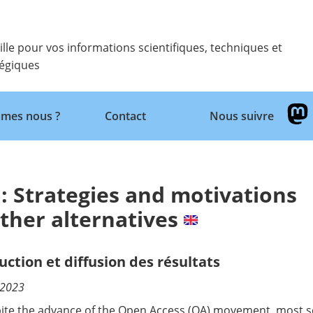
ille pour vos informations scientifiques, techniques et
tégiques
Retour
mes nous ?
Contact
Nous suivre
: Strategies and motivations
other alternatives
uction et diffusion des résultats
/2023
ite the advance of the Open Access (OA) movement, most s