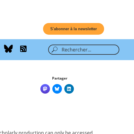
S'abonner à la newsletter
Partager
cholarly production can only be accessed