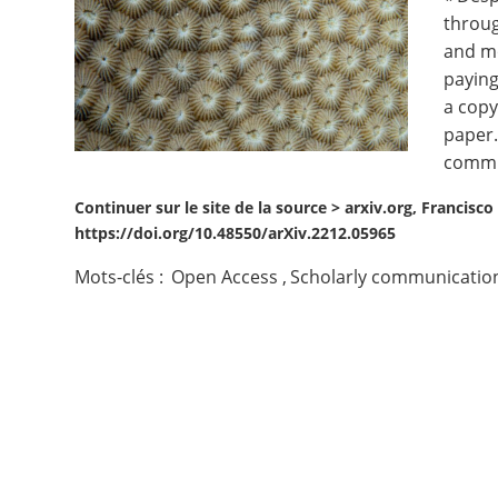
throug
Contact
and mo
paying
Nous suivre
a copy
paper.
commit
Continuer sur le site de la source >
arxiv.org, Francisc
https://doi.org/10.48550/arXiv.2212.05965
Mots-clés :
Open Access
,
Scholarly communicatio