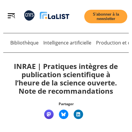
Retour
S'abonner à la
newsletter
Bibliothèque
Intelligence artificielle
Production et di
Retour
INRAE | Pratiques intègres de
publication scientifique à
l’heure de la science ouverte.
Accueil
Note de recommandations
Tous les articles
Partager
Qui sommes nous ?