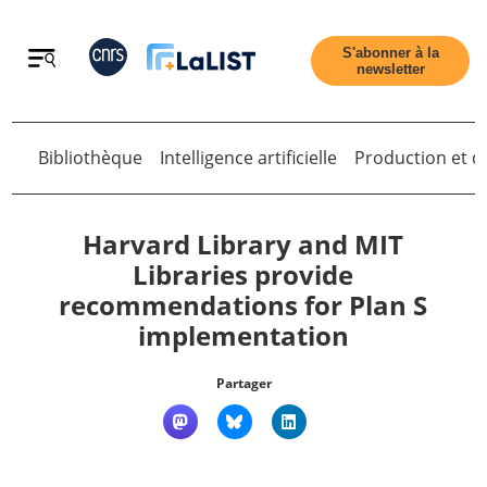
Retour
S'abonner à la
newsletter
Bibliothèque
Intelligence artificielle
Production et di
Retour
Harvard Library and MIT
Libraries provide
recommendations for Plan S
Accueil
implementation
Tous les articles
Partager
Qui sommes nous ?