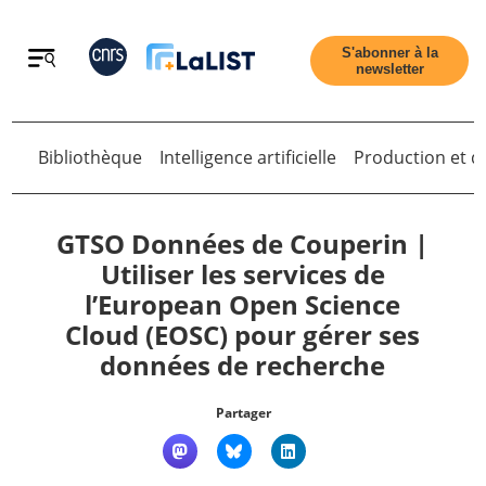
Retour
S'abonner à la
newsletter
Bibliothèque
Intelligence artificielle
Production et di
Retour
GTSO Données de Couperin |
Utiliser les services de
l’European Open Science
Accueil
Cloud (EOSC) pour gérer ses
données de recherche
Tous les articles
Partager
Qui sommes nous ?