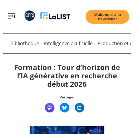
Retour
S'abonner à la
newsletter
Retour
Bibliothèque
Intelligence artificielle
Production et di
Formation : Tour d’horizon de
l’IA générative en recherche
début 2026
Accueil
Partager
Tous les articles
Qui sommes nous ?