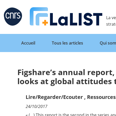
Retour
La ve
stra
Accueil
Tous les articles
Qui som
Figshare’s annual report,
Accueil
looks at global attitude
Tous les articles
Lire/Regarder/Ecouter
,
Ressources 
24/10/2017
Qui sommes nous ?
« (…) This report is the second in the series an