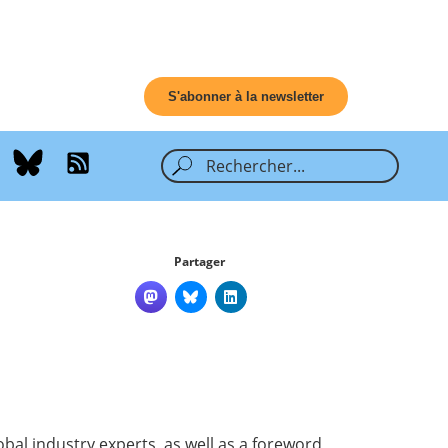
S'abonner à la newsletter
Partager
lobal industry experts, as well as a foreword