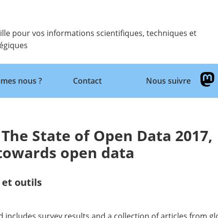
ille pour vos informations scientifiques, techniques et
tégiques
Retour
mes nous ?
Contact
Nous suivre
 The State of Open Data 2017,
s towards open data
et outils
d includes survey results and a collection of articles from g