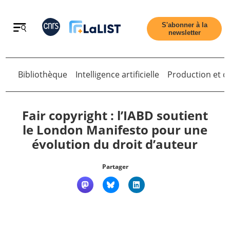
Retour
S'abonner à la
newsletter
Retour
Bibliothèque
Intelligence artificielle
Production et di
Fair copyright : l’IABD soutient
le London Manifesto pour une
évolution du droit d’auteur
Accueil
Partager
Tous les articles
Qui sommes nous ?