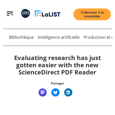
Retour
S'abonner à la
newsletter
Retour
Bibliothèque
Intelligence artificielle
Production et di
Evaluating research has just
gotten easier with the new
ScienceDirect PDF Reader
Accueil
Partager
Tous les articles
Qui sommes nous ?