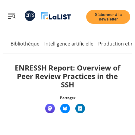
Retour
S'abonner à la
newsletter
Bibliothèque
Intelligence artificielle
Production et di
Retour
ENRESSH Report: Overview of
Peer Review Practices in the
SSH
Accueil
Partager
Tous les articles
Qui sommes nous ?