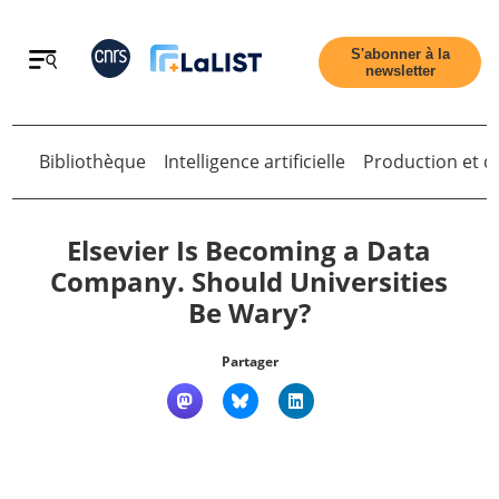
Retour
S'abonner à la
newsletter
Retour
Bibliothèque
Intelligence artificielle
Production et di
Elsevier Is Becoming a Data
Company. Should Universities
Be Wary?
Accueil
Partager
Tous les articles
Qui sommes nous ?