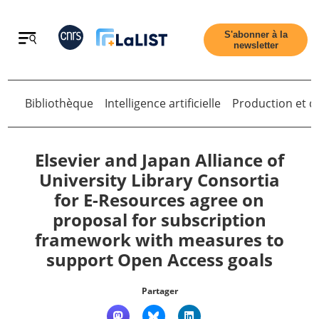
Retour
S'abonner à la
newsletter
Retour
Bibliothèque
Intelligence artificielle
Production et di
Elsevier and Japan Alliance of
University Library Consortia
for E-Resources agree on
Accueil
proposal for subscription
framework with measures to
Tous les articles
support Open Access goals
Qui sommes nous ?
Partager