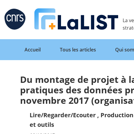
Retour
La ve
stra
Accueil
Tous les articles
Qui som
Du montage de projet à la
Accueil
pratiques des données pr
novembre 2017 (organisat
Tous les articles
Lire/Regarder/Ecouter
,
Production 
et outils
Qui sommes nous ?