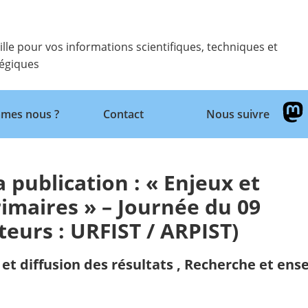
ille pour vos informations scientifiques, techniques et
tégiques
Retour
mes nous ?
Contact
Nous suivre
 publication : « Enjeux et
imaires » – Journée du 09
eurs : URFIST / ARPIST)
et diffusion des résultats
,
Recherche et ens